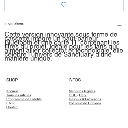
informations
Cette version innovante sous forme de
cassette intègre un haut-parleur
Bluetooth et une carte TF contenant les
titres du projet. Idéale pour les fans qui
aiment allier collector et technologie, elle
célèbre l’univers de Sanctuary d’une
manière unique.
SHOP
INFOS
Accueil
Mentions légales
Tous les articles
CGU
/
CGV
Programme de Fidélité
Retours & Livraisons
F.A.Q
Politique de Cookies
Contact