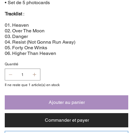
• Set de 5 photocards
Tracklist
:
01. Heaven
02. Over The Moon
03. Danger
04. Resist (Not Gonna Run Away)
05. Forty One Winks
06. Higher Than Heaven
Quantité
Il ne reste que 1 article(s) en stock
Ajouter au panier
Commander et payer