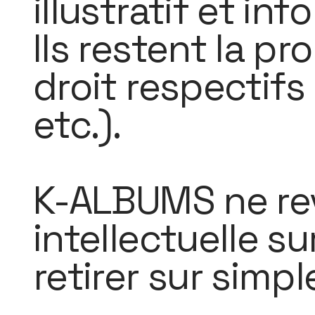
illustratif et in
Ils restent la pr
droit respectifs 
etc.).
K-ALBUMS ne rev
intellectuelle s
retirer sur simp