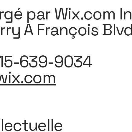
rgé par Wix.com In
rry A François Blvd
415-639-9034
wix.com
llectuelle