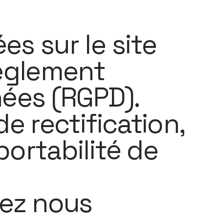
s sur le site
èglement
nées (RGPD).
e rectification,
ortabilité de
vez nous