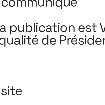
n communiqué
la publication est 
ualité de Présiden
site