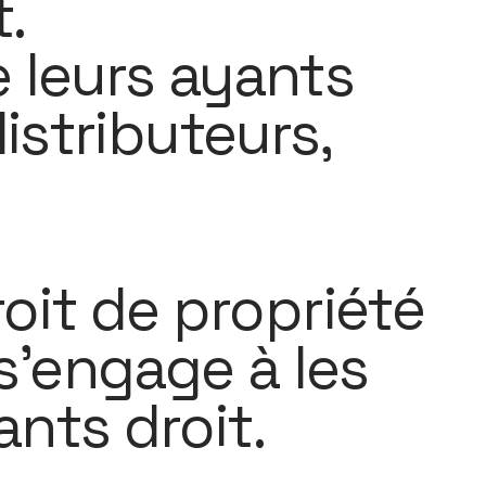
.
e leurs ayants
istributeurs,
it de propriété
 s’engage à les
nts droit.