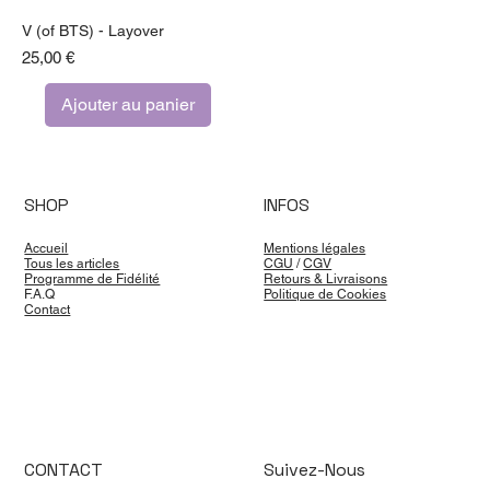
V (of BTS) - Layover
Prix
25,00 €
Ajouter au panier
SHOP
INFOS
Accueil
Mentions légales
Tous les articles
CGU
/
CGV
Programme de Fidélité
Retours & Livraisons
F.A.Q
Politique de Cookies
Contact
CONTACT
Suivez-Nous