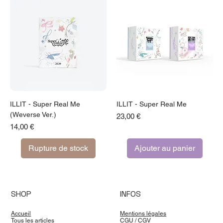
ILLIT - Super Real Me
ILLIT - Super Real Me
(Weverse Ver.)
Prix
23,00 €
Prix
14,00 €
Rupture de stock
Ajouter au panier
SHOP
INFOS
Accueil
Mentions légales
Tous les articles
CGU
/
CGV