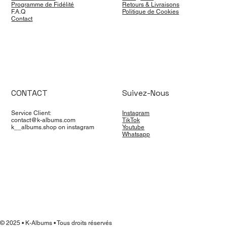
Programme de Fidélité
Retours & Livraisons
F.A.Q
Politique de Cookies
Contact
CONTACT
Suivez-Nous
Service Client:
Instagram
contact@k-albums.com
TikTok
k__albums.shop on instagram
Youtube
Whatsapp
© 2025 • K-Albums • Tous droits réservés