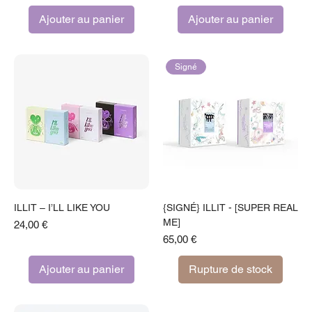
Ajouter au panier
Ajouter au panier
Signé
ILLIT – I’LL LIKE YOU
{SIGNÉ} ILLIT - [SUPER REAL
ME]
Prix
24,00 €
Prix
65,00 €
Ajouter au panier
Rupture de stock