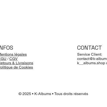
INFOS
CONTACT
entions légales
Service Client:
CGU
/
CGV
contact@k-album
etours & Livraisons
k__albums.shop 
olitique de Cookies
© 2025 • K-Albums • Tous droits réservés