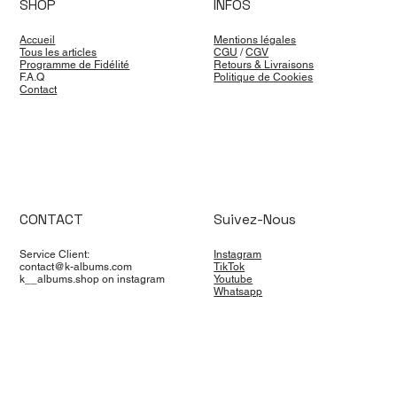
SHOP
INFOS
Accueil
Mentions légales
Tous les articles
CGU
/
CGV
Programme de Fidélité
Retours & Livraisons
F.A.Q
Politique de Cookies
Contact
CONTACT
Suivez-Nous
Service Client:
Instagram
contact@k-albums.com
TikTok
k__albums.shop on instagram
Youtube
Whatsapp