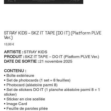
STRAY KIDS – SKZ IT TAPE [DO IT] (Platform PLVE
Ver.)
Prix
13,00 €
ARTISTE :
STRAY KIDS
PRODUIT :
SKZ IT TAPE – DO IT (Platform PLVE Ver.)
DATE DE SORTIE :
21 novembre 2025
CONTENU :
• Boîte extérieure
• Set de photocards (1 set = 8 feuilles)
• Photocard (aléatoire parmi 8)
• Set de stickers DO IT (1 planche aléatoire parmi 8 + 1
sticker)
• Sticker en cire scellée
• Image Card
• Feuille de paroles pliée