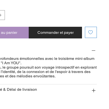
 au panier
Commander et payer
profondeurs émotionnelles avec le troisième mini-album
, "I Am YOU".
 le groupe poursuit son voyage introspectif en explorant
l'identité, de la connexion et de l'espoir à travers des
res et des mélodies envoûtantes.
té & Délai de livraison