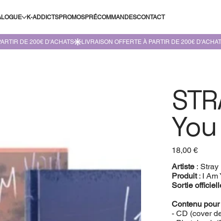
ALOGUE
K-ADDICTS
PROMOS
PRÉCOMMANDES
CONTACT
STRA
You
Prix
18,00 €
Artiste
: Stray
Produit
: I Am
Sortie officiel
Contenu pour
- CD (cover de