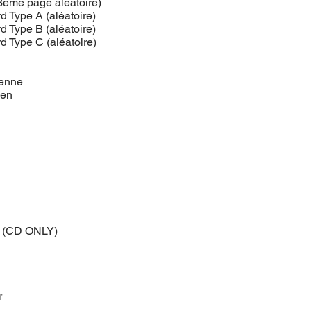
3eme page aléatoire)
d Type A (aléatoire)
d Type B (aléatoire)
 Type C (aléatoire)
éenne
éen
3 (CD ONLY)