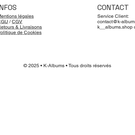
INFOS
CONTACT
entions légales
Service Client:
CGU
/
CGV
contact@k-album
etours & Livraisons
k__albums.shop 
olitique de Cookies
© 2025 • K-Albums • Tous droits réservés