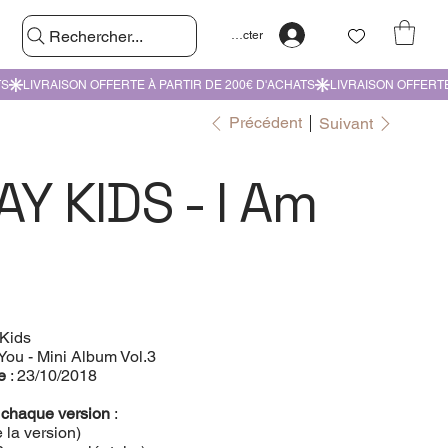
Rechercher...
Se connecter
Précédent
Suivant
Y KIDS - I Am
 Kids
 You - Mini Album Vol.3
le
: 23/10/2018
 chaque version
:
 la version)