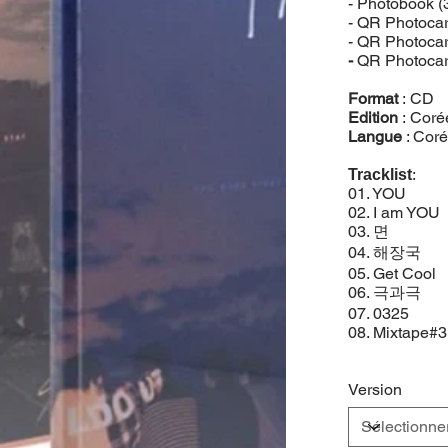
- Photobook (
- QR Photocar
- QR Photocar
-
QR Photocard
Format
: CD
Edition
: Cor
Langue
: Cor
:
Tracklist
01. YOU
02. I am YOU
03. 면
04. 해장국
05. Get Cool
06. 극과극
07. 0325
08. Mixtape#
Version