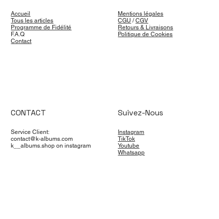
Accueil
Mentions légales
Tous les articles
CGU
/
CGV
Programme de Fidélité
Retours & Livraisons
F.A.Q
Politique de Cookies
Contact
CONTACT
Suivez-Nous
Service Client:
Instagram
contact@k-albums.com
TikTok
k__albums.shop on instagram
Youtube
Whatsapp