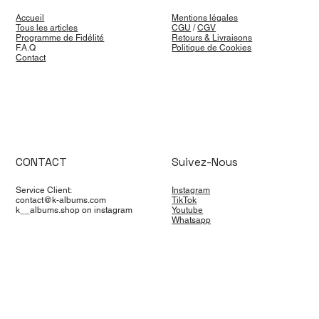
Accueil
Mentions légales
Tous les articles
CGU
/
CGV
Programme de Fidélité
Retours & Livraisons
F.A.Q
Politique de Cookies
Contact
CONTACT
Suivez-Nous
Service Client:
Instagram
contact@k-albums.com
TikTok
k__albums.shop on instagram
Youtube
Whatsapp