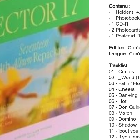
Contenu
:
- 1 Holder (14
- 1 Photobook
- 1 CD-R
- 2 Photocards
- 1 Postcard (
Edition
: Coré
Langue
: Cor
Tracklist
:
01 - Circles
02 - _World (T
03 - Fallin’ F
04 - Cheers
05 - Darl+ing
06 - Hot
07 - Don Quix
08 - March
09 - Domino
10 - Shadow
11 - 'bout you
12 - If you le