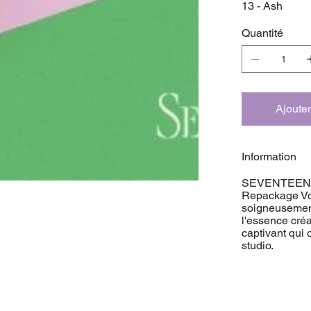
13 - Ash
Quantité
Ajouter
Information
SEVENTEEN d
Repackage Vol
soigneusement
l'essence cr
captivant qui 
studio.