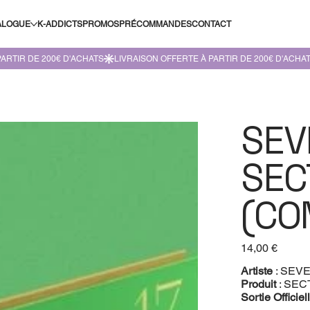
ALOGUE
K-ADDICTS
PROMOS
PRÉCOMMANDES
CONTACT
SEV
SEC
(CO
Prix
14,00 €
Artiste
: SEV
Produit
: SEC
Sortie Officiel