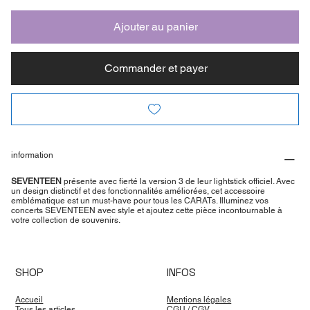
Ajouter au panier
Commander et payer
information
SEVENTEEN
présente avec fierté la version 3 de leur lightstick officiel. Avec
un design distinctif et des fonctionnalités améliorées, cet accessoire
emblématique est un must-have pour tous les CARATs. Illuminez vos
concerts SEVENTEEN avec style et ajoutez cette pièce incontournable à
votre collection de souvenirs.
SHOP
INFOS
Accueil
Mentions légales
Tous les articles
CGU
/
CGV