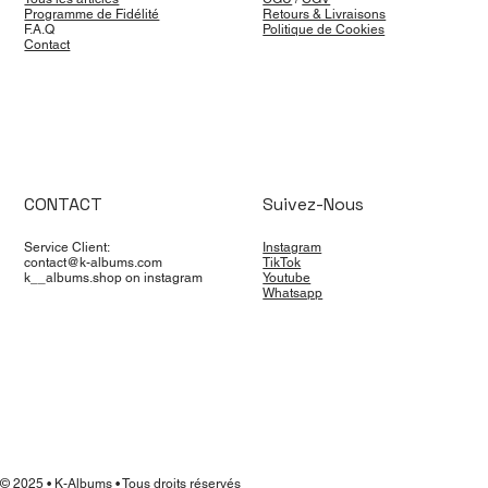
Programme de Fidélité
Retours & Livraisons
F.A.Q
Politique de Cookies
Contact
CONTACT
Suivez-Nous
Service Client:
Instagram
contact@k-albums.com
TikTok
k__albums.shop on instagram
Youtube
Whatsapp
© 2025 • K-Albums • Tous droits réservés