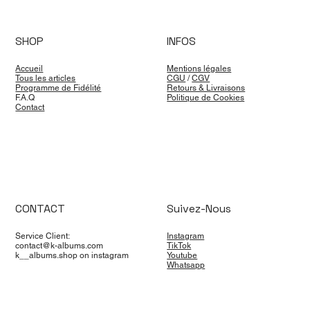
SHOP
INFOS
Accueil
Mentions légales
Tous les articles
CGU
/
CGV
Programme de Fidélité
Retours & Livraisons
F.A.Q
Politique de Cookies
Contact
CONTACT
Suivez-Nous
Service Client:
Instagram
contact@k-albums.com
TikTok
k__albums.shop on instagram
Youtube
Whatsapp