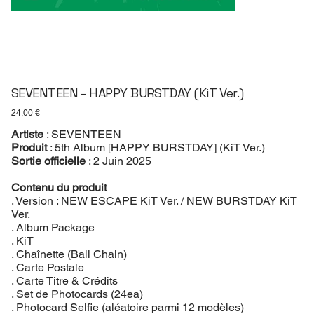
SEVENTEEN – HAPPY BURSTDAY (KiT Ver.)
Prix
24,00 €
Artiste
: SEVENTEEN
Produit
: 5th Album [HAPPY BURSTDAY] (KiT Ver.)
Sortie officielle
: 2 Juin 2025
Contenu du produit
. Version : NEW ESCAPE KiT Ver. / NEW BURSTDAY KiT
Ver.
. Album Package
. KiT
. Chaînette (Ball Chain)
. Carte Postale
. Carte Titre & Crédits
. Set de Photocards (24ea)
. Photocard Selfie (aléatoire parmi 12 modèles)