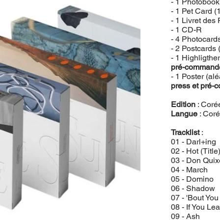
- 1 Photobook
- 1 Pet Card (
- 1 Livret des
- 1 CD-R
- 4 Photocards
- 2 Postcards
- 1 Highligth
pré-command
- 1 Poster (al
press et pré
Edition
: Coré
Langue
: Cor
Tracklist
:
01 - Darl+ing
02 - Hot (Title
03 - Don Quix
04 - March
05 - Domino
06 - Shadow
07 - 'Bout You
08 - If You L
09 - Ash