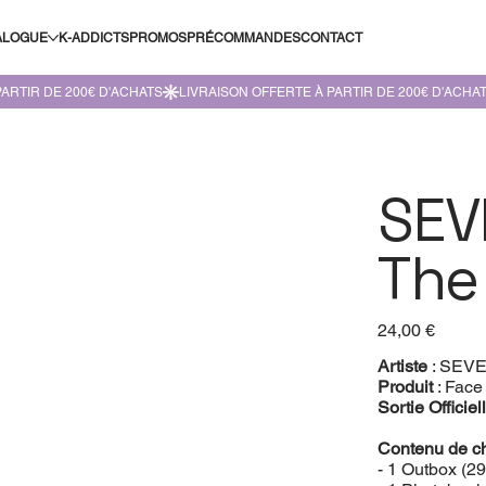
ALOGUE
K-ADDICTS
PROMOS
PRÉCOMMANDES
CONTACT
SEV
The
Prix
24,00 €
Artiste
: SEV
Produit
: Face
Sortie Officiel
Contenu de c
- 1 Outbox (2