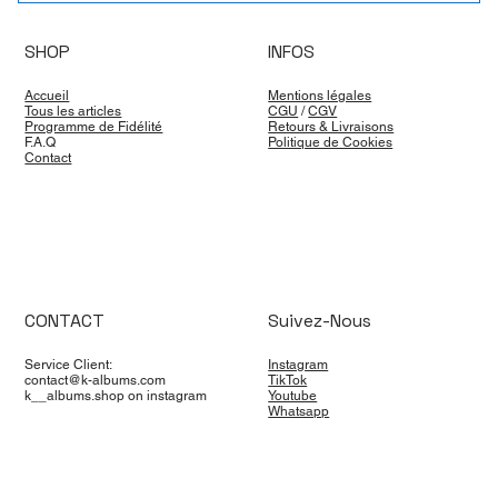
SHOP
INFOS
Accueil
Mentions légales
Tous les articles
CGU
/
CGV
Programme de Fidélité
Retours & Livraisons
F.A.Q
Politique de Cookies
Contact
CONTACT
Suivez-Nous
Service Client:
Instagram
contact@k-albums.com
TikTok
k__albums.shop on instagram
Youtube
Whatsapp