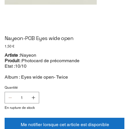
Nayeon-POB Eyes wide open
Prix
1,50 €
Artiste
:Nayeon
Produit
:Photocard de précommande
Etat :10/10
Album : Eyes wide open- Twice
Quantité
En rupture de stock
Me notifier lorsque cet article est disponible