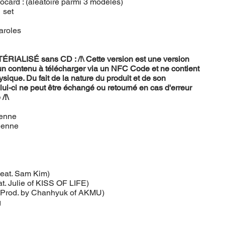
ocard : (aléatoire parmi 3 modèles)
1 set
aroles
d
IALISÉ sans CD : /!\ Cette version est une version
 un contenu à télécharger via un NFC Code et ne contient
ique. Du fait de la nature du produit et de son
ui-ci ne peut être échangé ou retourné en cas d'erreur
/!\
éenne
éenne
eat. Sam Kim)
t. Julie of KISS OF LIFE)
i (Prod. by Chanhyuk of AKMU)
g