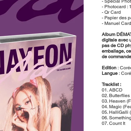
- Special Phot
- Photocard : 
- Qr Card
- Papier des p
- Manuel Car
Album DÉMATÉR
digitale avec
pas de CD phys
emballage, cel
de commande 
Edition
: Cor
Langue
: Cor
Tracklist :
01. ABCD
02. Butterflies
03. Heaven (F
04. Magic (Fea
05. HalliGall
06. Somethin
07. Count It