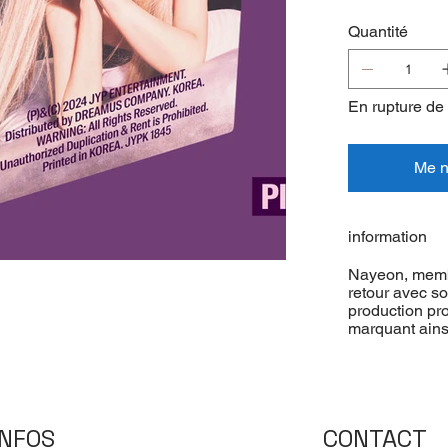
Quantité
En rupture de
Me no
information
Nayeon, membr
retour avec so
production pro
marquant ains
INFOS
CONTACT