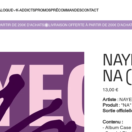
ALOGUE
K-ADDICTS
PROMOS
PRÉCOMMANDES
CONTACT
NAY
NA 
Prix
13,00 €
Artiste
: NAY
Produit
: "NA"
Sortie officiel
Contenu :
- Album Cas