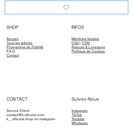
SHOP
INFOS
Accueil
Mentions légales
Tous les articles
CGU
/
CGV
Programme de Fidélité
Retours & Livraisons
F.A.Q
Politique de Cookies
Contact
CONTACT
Suivez-Nous
Service Client:
Instagram
contact@k-albums.com
TikTok
k__albums.shop on instagram
Youtube
Whatsapp