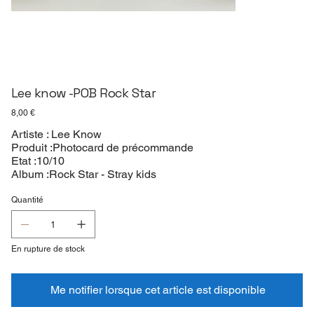
Lee know -POB Rock Star
Prix
8,00 €
Artiste : Lee Know
Produit :Photocard de précommande
Etat :10/10
Album :Rock Star - Stray kids
Quantité
En rupture de stock
Me notifier lorsque cet article est disponible