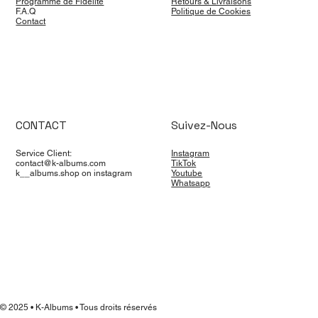
Programme de Fidélité
Retours & Livraisons
F.A.Q
Politique de Cookies
Contact
CONTACT
Suivez-Nous
Service Client:
Instagram
contact@k-albums.com
TikTok
k__albums.shop on instagram
Youtube
Whatsapp
© 2025 • K-Albums • Tous droits réservés