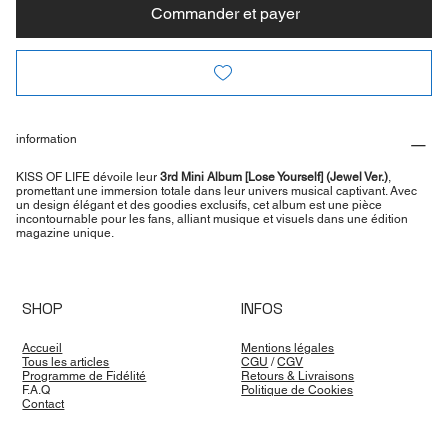
Commander et payer
information
KISS OF LIFE dévoile leur
3rd Mini Album [Lose Yourself] (Jewel Ver.)
,
promettant une immersion totale dans leur univers musical captivant. Avec
un design élégant et des goodies exclusifs, cet album est une pièce
incontournable pour les fans, alliant musique et visuels dans une édition
magazine unique.
SHOP
INFOS
Accueil
Mentions légales
Tous les articles
CGU
/
CGV
Programme de Fidélité
Retours & Livraisons
F.A.Q
Politique de Cookies
Contact