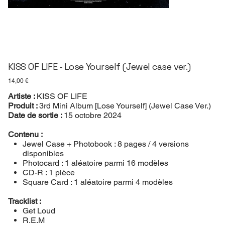
KISS OF LIFE - Lose Yourself (Jewel case ver.)
Prix
14,00 €
Artiste :
KISS OF LIFE
Produit :
3rd Mini Album [Lose Yourself] (Jewel Case Ver.)
Date de sortie :
15 octobre 2024
Contenu :
Jewel Case + Photobook : 8 pages / 4 versions
disponibles
Photocard : 1 aléatoire parmi 16 modèles
CD-R : 1 pièce
Square Card : 1 aléatoire parmi 4 modèles
Tracklist :
Get Loud
R.E.M