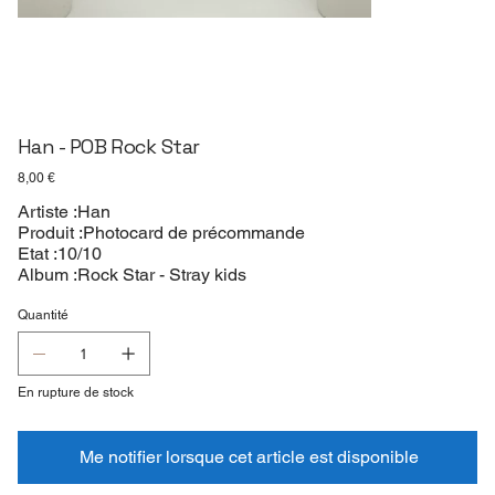
Han - POB Rock Star
Prix
8,00 €
Artiste :Han
Produit :Photocard de précommande
Etat :10/10
Album :Rock Star - Stray kids
Quantité
En rupture de stock
Me notifier lorsque cet article est disponible