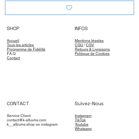
SHOP
INFOS
Accueil
Mentions légales
Tous les articles
CGU
/
CGV
Programme de Fidélité
Retours & Livraisons
F.A.Q
Politique de Cookies
Contact
CONTACT
Suivez-Nous
Service Client:
Instagram
contact@k-albums.com
TikTok
k__albums.shop on instagram
Youtube
Whatsapp