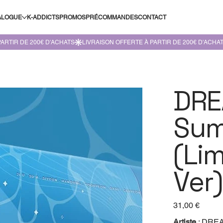
ALOGUE
K-ADDICTS
PROMOS
PRÉCOMMANDES
CONTACT
DRE
Sum
(Lim
Ver)
Prix
31,00 €
Artiste
: DRE