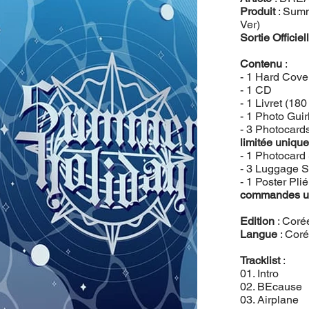
Produit
: Summ
Ver)
Sortie Officiel
Contenu
:
- 1 Hard Cove
- 1 CD
- 1 Livret (18
- 1 Photo Guir
- 3 Photocard
limitée uniqu
- 1 Photocard
- 3 Luggage S
- 1 Poster Pli
commandes u
Edition
: Coré
Langue
: Cor
Tracklist
:
01. Intro
02. BEcause
03. Airplane