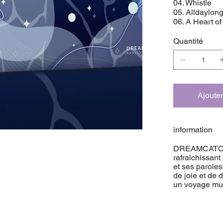
04. Whistle
05. Alldaylon
06. A Heart o
Quantité
Ajouter
information
DREAMCATCHE
rafraîchissant
et ses parole
de joie et de
un voyage mus