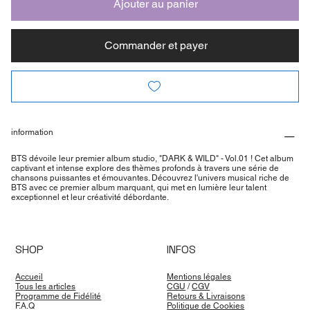
Ajouter au panier
Commander et payer
information
BTS dévoile leur premier album studio, "DARK & WILD" - Vol.01 ! Cet album
captivant et intense explore des thèmes profonds à travers une série de
chansons puissantes et émouvantes. Découvrez l'univers musical riche de
BTS avec ce premier album marquant, qui met en lumière leur talent
exceptionnel et leur créativité débordante.
SHOP
INFOS
Accueil
Mentions légales
Tous les articles
CGU
/
CGV
Programme de Fidélité
Retours & Livraisons
F.A.Q
Politique de Cookies