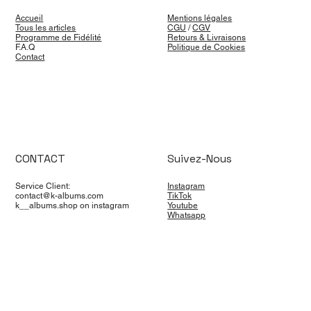
Accueil
Mentions légales
Tous les articles
CGU
/
CGV
Programme de Fidélité
Retours & Livraisons
F.A.Q
Politique de Cookies
Contact
CONTACT
Suivez-Nous
Service Client:
Instagram
contact@k-albums.com
TikTok
k__albums.shop on instagram
Youtube
Whatsapp