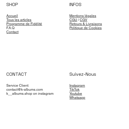
SHOP
INFOS
Accueil
Mentions légales
Tous les articles
CGU
/
CGV
Programme de Fidélité
Retours & Livraisons
F.A.Q
Politique de Cookies
Contact
CONTACT
Suivez-Nous
Service Client:
Instagram
contact@k-albums.com
TikTok
k__albums.shop on instagram
Youtube
Whatsapp