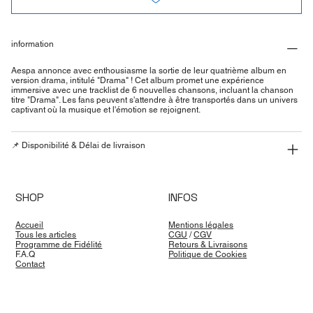
information
Aespa annonce avec enthousiasme la sortie de leur quatrième album en
version drama, intitulé "Drama" ! Cet album promet une expérience
immersive avec une tracklist de 6 nouvelles chansons, incluant la chanson
titre "Drama". Les fans peuvent s'attendre à être transportés dans un univers
captivant où la musique et l'émotion se rejoignent.
📌 Disponibilité & Délai de livraison
SHOP
INFOS
Accueil
Mentions légales
Tous les articles
CGU
/
CGV
Programme de Fidélité
Retours & Livraisons
F.A.Q
Politique de Cookies
Contact