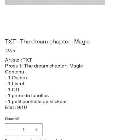
TXT - The dream chapter : Magic
Prix
7,00 €
Artiste : TXT
Produit : The dream chapter : Magic
Contenu :
- 1 Outbox
- 1 Livret
- 1 CD
- 1 paire de lunettes
- 1 petit pochette de stickers
État : 9/10
Quantité