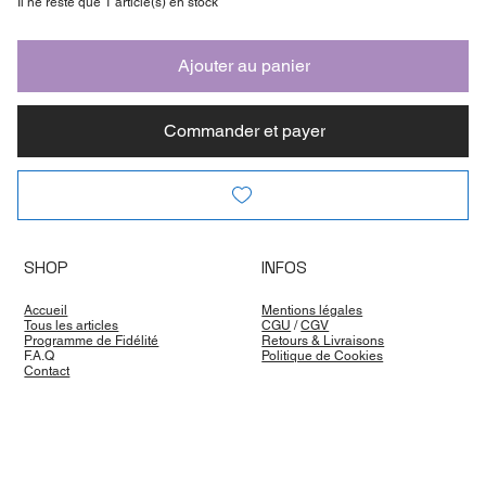
Il ne reste que 1 article(s) en stock
Ajouter au panier
Commander et payer
SHOP
INFOS
Accueil
Mentions légales
Tous les articles
CGU
/
CGV
Programme de Fidélité
Retours & Livraisons
F.A.Q
Politique de Cookies
Contact