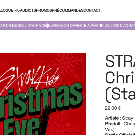
ALOGUE
K-ADDICTS
PROMOS
PRÉCOMMANDES
CONTACT
STR
Chr
(Sta
Prix
22,00 €
Artiste
: Stray
Produit
: Chri
Ver.)