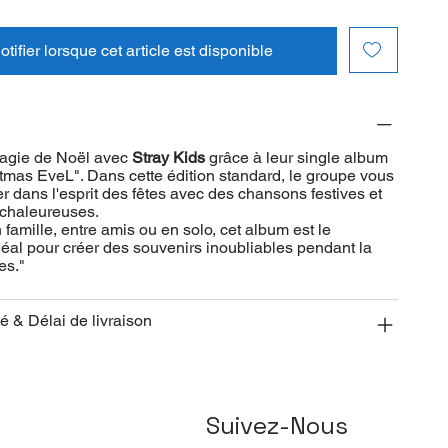
tifier lorsque cet article est disponible
agie de Noël avec
Stray Kids
grâce à leur single album
stmas EveL". Dans cette édition standard, le groupe vous
er dans l'esprit des fêtes avec des chansons festives et
chaleureuses.
 famille, entre amis ou en solo, cet album est le
al pour créer des souvenirs inoubliables pendant la
es."
té & Délai de livraison
Suivez-Nous