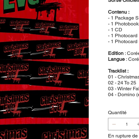
Sortie Officiel
Contenu :
- 1 Package S
- 1 Photobook 
- 1 CD
- 1 Photocard 
- 1 Photocard 
Edition
: Coré
Langue
: Cor
Tracklist :
01 - Christmas
02 - 24 To 25
03 - Winter Fal
04 - Domino (e
Quantité
En rupture de