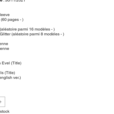
le
: 30/11/2021
leeve
(60 pages - )
(aléatoire parmi 16 modèles - )
Glitter (aléatoire parmi 8 modèles - )
enne
éenne
 Evel (Title)
ls (Title)
nglish ver.)
 stock