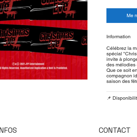
Me no
Information
Célébrez la m
spécial "Chri
invite à plong
des mélodies 
Que ce soit en
compagnon idé
saison des fêt
📌 Disponibili
INFOS
CONTACT