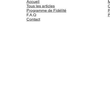
Accueil
M
Tous les articles
Programme de Fidélité
R
F.A.Q
P
Contact