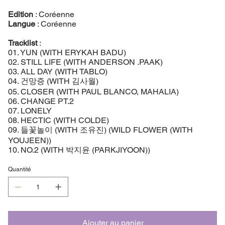
Edition
: Coréenne
Langue
: Coréenne
Tracklist
:
01. YUN (WITH ERYKAH BADU)
02. STILL LIFE (WITH ANDERSON .PAAK)
03. ALL DAY (WITH TABLO)
04. 건망증 (WITH 김사월)
05. CLOSER (WITH PAUL BLANCO, MAHALIA)
06. CHANGE PT.2
07. LONELY
08. HECTIC (WITH COLDE)
09. 들꽃놀이 (WITH 조유진) (WILD FLOWER (WITH
YOUJEEN))
10. NO.2 (WITH 박지윤 (PARKJIYOON))
Quantité
Ajouter au panier