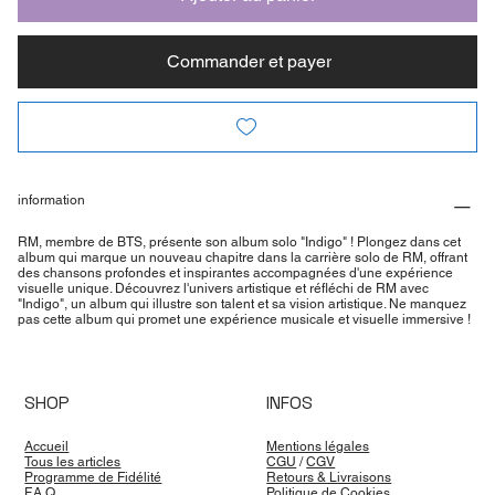
Commander et payer
information
RM, membre de BTS, présente son album solo "Indigo" ! Plongez dans cet
album qui marque un nouveau chapitre dans la carrière solo de RM, offrant
des chansons profondes et inspirantes accompagnées d'une expérience
visuelle unique. Découvrez l'univers artistique et réfléchi de RM avec
"Indigo", un album qui illustre son talent et sa vision artistique. Ne manquez
pas cette album qui promet une expérience musicale et visuelle immersive !
SHOP
INFOS
Accueil
Mentions légales
Tous les articles
CGU
/
CGV
Programme de Fidélité
Retours & Livraisons
F.A.Q
Politique de Cookies