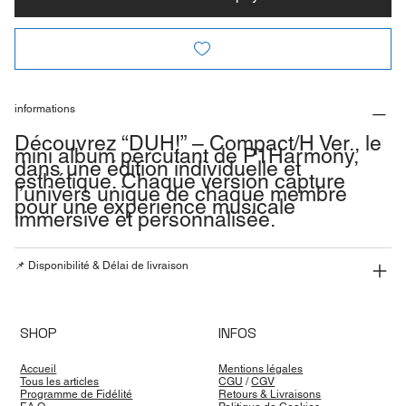
informations
Découvrez “DUH!” – Compact/H Ver., le
mini album percutant de P1Harmony,
dans une édition individuelle et
esthétique. Chaque version capture
l’univers unique de chaque membre
pour une expérience musicale
immersive et personnalisée.
📌 Disponibilité & Délai de livraison
SHOP
INFOS
Accueil
Mentions légales
Tous les articles
CGU
/
CGV
Programme de Fidélité
Retours & Livraisons