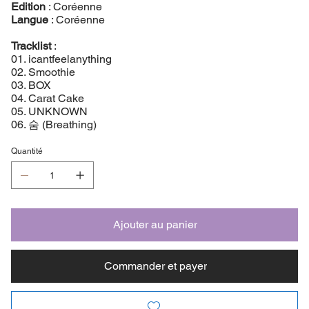
Edition
: Coréenne
Langue
: Coréenne
Tracklist
:
01. icantfeelanything
02. Smoothie
03. BOX
04. Carat Cake
05. UNKNOWN
06. 숨 (Breathing)
Quantité
Ajouter au panier
Commander et payer