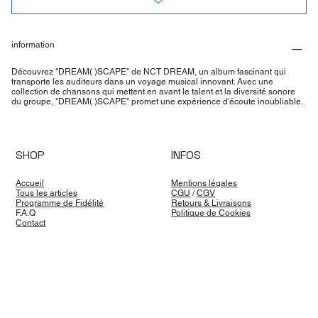
information
Découvrez "DREAM( )SCAPE" de NCT DREAM, un album fascinant qui
transporte les auditeurs dans un voyage musical innovant. Avec une
collection de chansons qui mettent en avant le talent et la diversité sonore
du groupe, "DREAM( )SCAPE" promet une expérience d'écoute inoubliable.
SHOP
INFOS
Accueil
Mentions légales
Tous les articles
CGU
/
CGV
Programme de Fidélité
Retours & Livraisons
F.A.Q
Politique de Cookies
Contact