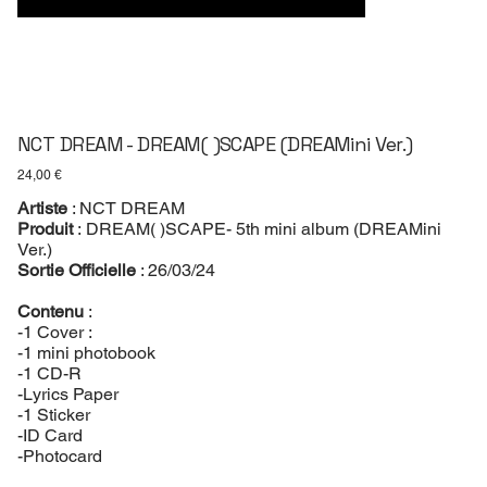
NCT DREAM - DREAM( )SCAPE (DREAMini Ver.)
Prix
24,00 €
Artiste
: NCT DREAM
Produit
: DREAM( )SCAPE- 5th mini album (DREAMini
Ver.)
Sortie Officielle
: 26/03/24
Contenu
:
-1 Cover :
-1 mini photobook
-1 CD-R
-Lyrics Paper
-1 Sticker
-ID Card
-Photocard