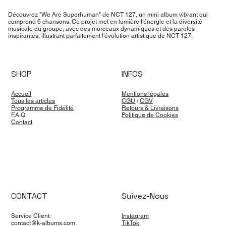
Découvrez "We Are Superhuman" de NCT 127, un mini album vibrant qui
comprend 6 chansons. Ce projet met en lumière l'énergie et la diversité
musicale du groupe, avec des morceaux dynamiques et des paroles
inspirantes, illustrant parfaitement l'évolution artistique de NCT 127.
SHOP
INFOS
Accueil
Mentions légales
Tous les articles
CGU
/
CGV
Programme de Fidélité
Retours & Livraisons
F.A.Q
Politique de Cookies
Contact
CONTACT
Suivez-Nous
Service Client:
Instagram
contact@k-albums.com
TikTok