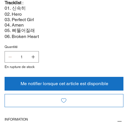
Tracklist
:
01. 신속히
02. Hero
03. Perfect Girl
04. Amen
05. 삐뚤어질래
06. Broken Heart
Quantité
En rupture de stock
Me notifier lorsque cet article est disponible
INFORMATION