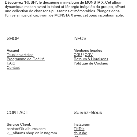
Découvrez "RUSH", le deuxième mini-album de MONSTA X. Cet album
dynamique met en avant le talent et l'énergie inégalée du groupe, offrant
une collection de chansons puissantes et mémorables. Plongez dans
l'univers musical captivant de MONSTA X avec cet opus incontournable.
SHOP
INFOS
Accueil
Mentions légales
Tous les articles
CGU
/
CGV
Programme de Fidélité
Retours & Livraisons
F.A.Q
Politique de Cookies
Contact
CONTACT
Suivez-Nous
Service Client:
Instagram
contact@k-albums.com
TikTok
k__albums.shop on instagram
Youtube