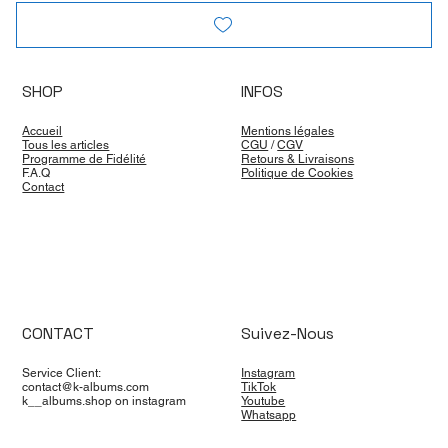
SHOP
INFOS
Accueil
Mentions légales
Tous les articles
CGU
/
CGV
Programme de Fidélité
Retours & Livraisons
F.A.Q
Politique de Cookies
Contact
CONTACT
Suivez-Nous
Service Client:
Instagram
contact@k-albums.com
TikTok
k__albums.shop on instagram
Youtube
Whatsapp