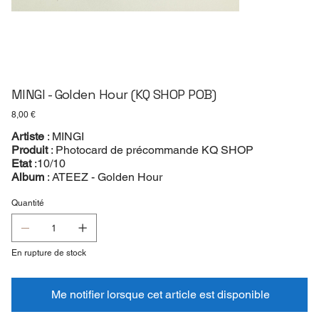
MINGI - Golden Hour (KQ SHOP POB)
Prix
8,00 €
Artiste
: MINGI
Produit
: Photocard de précommande KQ SHOP
Etat
:10/10
Album
: ATEEZ - Golden Hour
Quantité
En rupture de stock
Me notifier lorsque cet article est disponible