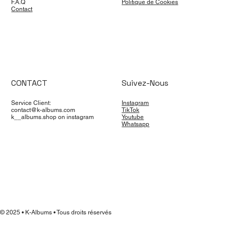
F.A.Q
Politique de Cookies
Contact
CONTACT
Suivez-Nous
Service Client:
Instagram
contact@k-albums.com
TikTok
k__albums.shop on instagram
Youtube
Whatsapp
© 2025 • K-Albums • Tous droits réservés