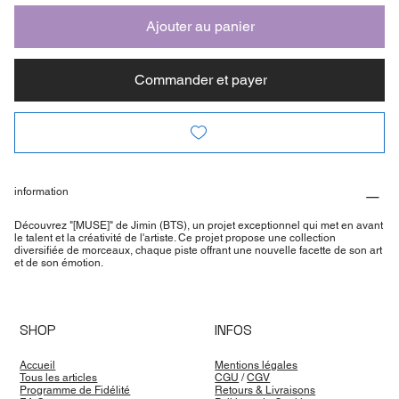
Ajouter au panier
Commander et payer
information
Découvrez "[MUSE]" de Jimin (BTS), un projet exceptionnel qui met en avant
le talent et la créativité de l'artiste. Ce projet propose une collection
diversifiée de morceaux, chaque piste offrant une nouvelle facette de son art
et de son émotion.
SHOP
INFOS
Accueil
Mentions légales
Tous les articles
CGU
/
CGV
Programme de Fidélité
Retours & Livraisons