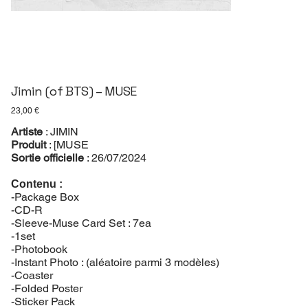
Jimin (of BTS) – MUSE
Prix
23,00 €
Artiste
: JIMIN
Produit
: [MUSE
Sortie officielle
: 26/07/2024
Contenu :
-Package Box
-CD-R
-Sleeve-Muse Card Set : 7ea
-1set
-Photobook
-Instant Photo : (aléatoire parmi 3 modèles)
-Coaster
-Folded Poster
-Sticker Pack