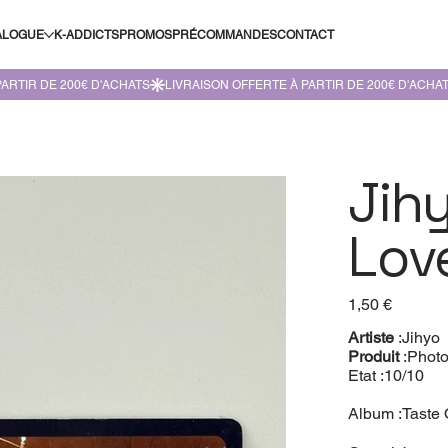
ALOGUE
K-ADDICTS
PROMOS
PRÉCOMMANDES
CONTACT
Jih
Lov
Prix
1,50 €
Artiste
:Jihyo
Produit
:Phot
Etat :10/10
Album :Taste 