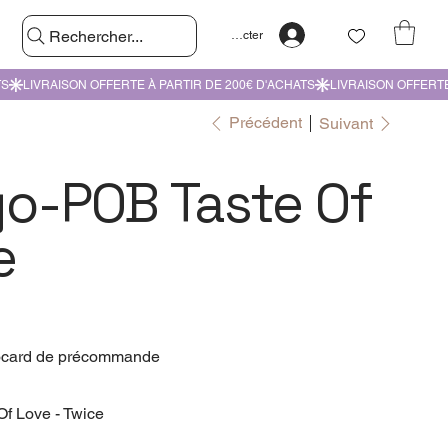
Rechercher...
Se connecter
Précédent
Suivant
yo-POB Taste Of
e
ocard de précommande
Of Love - Twice