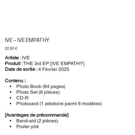
IVE – IVE EMPATHY
Prix
22,00 €
Artiste
: IVE
Produit
: THE 3rd EP [IVE EMPATHY]
Date de sortie
: 4 Février 2025
Contenu :
• Photo Book (84 pages)
• Photo Set (6 pièces)
• CD-R
• Photocard (1 aléatoire parmi 6 modèles)
[Avantages de précommande]
• Band-aid (2 pièces)
• Poster plié