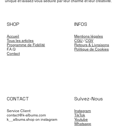
unique et laissez-vous séduire par leur charme et leur créativité.
SHOP
INFOS
Accueil
Mentions légales
Tous les articles
CGU
/
CGV
Programme de Fidélité
Retours & Livraisons
F.A.Q
Politique de Cookies
Contact
CONTACT
Suivez-Nous
Service Client:
Instagram
contact@k-albums.com
TikTok
k__albums.shop on instagram
Youtube
Whatsapp