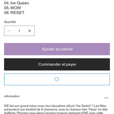
04. Ice Queen
05. WOW
06. RESET
Quantité
Ajouter au panier
Commander et payer
information
IVE fait son grand retour avec leur deuxième album "Ive Switch" ! Les filles
présentent une tracklist de 6 chansons, avec la chanson titre "Heya" en tête
d'affiche. Plongez-vous dans l'univers musical captivant d'IVE avec cette