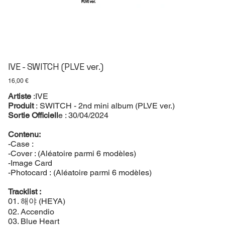
IVE - SWITCH (PLVE ver.)
Prix
16,00 €
Artiste
:IVE
Produit
: SWITCH - 2nd mini album (PLVE ver.)
Sortie Officiell
e : 30/04/2024
Contenu:
-Case :
-Cover : (Aléatoire parmi 6 modèles)
-Image Card
-Photocard : (Aléatoire parmi 6 modèles)
Tracklist :
01. 해야 (HEYA)
02. Accendio
03. Blue Heart