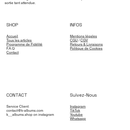
sortie tant attendue.
SHOP
INFOS
Accueil
Mentions légales
Tous les articles
CGU
/
CGV
Programme de Fidélité
Retours & Livraisons
F.A.Q
Politique de Cookies
Contact
CONTACT
Suivez-Nous
Service Client:
Instagram
contact@k-albums.com
TikTok
k__albums.shop on instagram
Youtube
Whatsapp