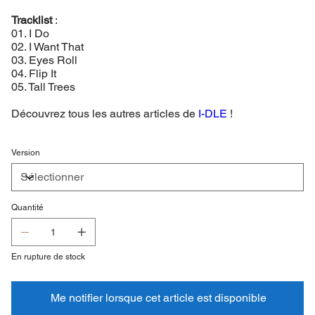
Tracklist
:
01. I Do
02. I Want That
03. Eyes Roll
04. Flip It
05. Tall Trees
Découvrez tous les autres articles de
I-DLE
!
Version
Quantité
En rupture de stock
Me notifier lorsque cet article est disponible