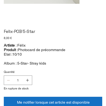
Felix-POB 5-Star
Prix
8,00 €
Artiste
: Félix
Produit
:Photocard de précommande
Etat :10/10
Album : 5-Star- Stray kids
Quantité
En rupture de stock
Me notifier lorsque cet article est disponible