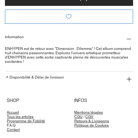
Information
ENHYPEN est de retour avec "Dimension : Dilemma" ! Cet album comprend
huit chansons passionnantes. Explorez l'univers artistique prometteur
d'ENHYPEN avec cette sortie captivante pleine de découvertes musicales
excitantes !
📌 Disponibilité & Délai de livraison
SHOP
INFOS
Accueil
Mentions légales
Tous les articles
CGU
/
CGV
Programme de Fidélité
Retours & Livraisons
F.A.Q
Politique de Cookies
Contact