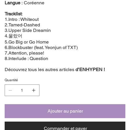
Langue
: Coréenne
Tracklist
:
1.Intro : Whiteout
2.Tamed-Dashed
3.Upper Side Dreamin
4.물랐어
5.Go Big or Go Home
6.Blockbuster (feat. Yeonjun of TXT)
7.Attention, please!
8.Interlude : Question
Découvrez tous les autres articles
d’ENHYPEN !
Quantité
Ajouter au panier
Commander et payer