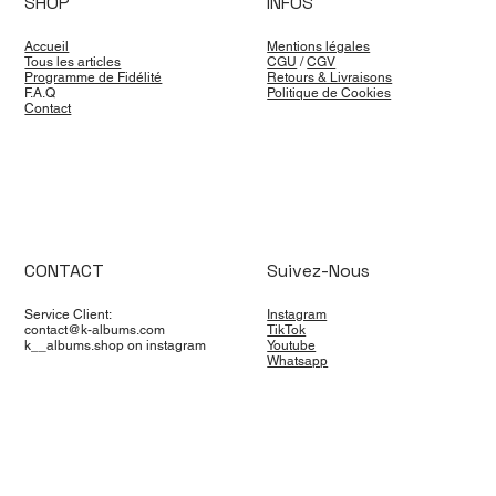
SHOP
INFOS
Accueil
Mentions légales
Tous les articles
CGU
/
CGV
Programme de Fidélité
Retours & Livraisons
F.A.Q
Politique de Cookies
Contact
CONTACT
Suivez-Nous
Service Client:
Instagram
contact@k-albums.com
TikTok
k__albums.shop on instagram
Youtube
Whatsapp