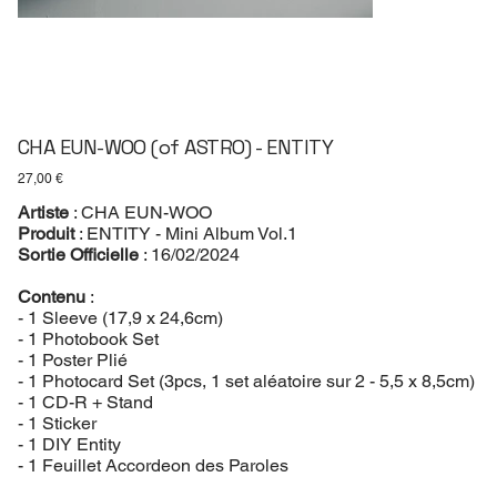
CHA EUN-WOO (of ASTRO) - ENTITY
Prix
27,00 €
Artiste
: CHA EUN-WOO
Produit
: ENTITY - Mini Album Vol.1
Sortie Officielle
: 16/02/2024
Contenu
:
- 1 Sleeve (17,9 x 24,6cm)
- 1 Photobook Set
- 1 Poster Plié
- 1 Photocard Set (3pcs, 1 set aléatoire sur 2 - 5,5 x 8,5cm)
- 1 CD-R + Stand
- 1 Sticker
- 1 DIY Entity
- 1 Feuillet Accordeon des Paroles