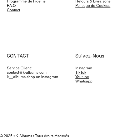
Programme de Fidélité
Retours & Livraisons
F.A.Q
Politique de Cookies
Contact
CONTACT
Suivez-Nous
Service Client:
Instagram
contact@k-albums.com
TikTok
k__albums.shop on instagram
Youtube
Whatsapp
© 2025 • K-Albums • Tous droits réservés