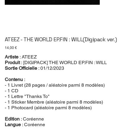
ATEEZ - THE WORLD EP.FIN : WILL(Digipack ver.)
Prix
14,00 €
Artiste
: ATEEZ
Produit
: [DIGIPACK] THE WORLD EP.FIN : WILL
Sortie Officielle
: 01/12/2023
Contenu
:
- 1 Livret (28 pages / aléatoire parmi 8 modèles)
- 1 CD
- 1 Lettre "Thanks To"
- 1 Sticker Membre (aléatoire parmi 8 modèles)
- 1 Photocard (aléatoire parmi 8 modèles)
Edition
: Coréenne
Langue
: Coréenne