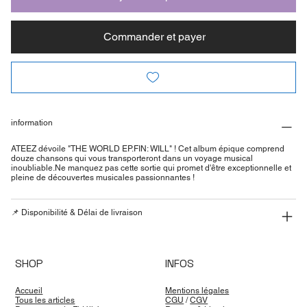
Commander et payer
information
ATEEZ dévoile "THE WORLD EP.FIN: WILL" ! Cet album épique comprend
douze chansons qui vous transporteront dans un voyage musical
inoubliable.Ne manquez pas cette sortie qui promet d'être exceptionnelle et
pleine de découvertes musicales passionnantes !
📌 Disponibilité & Délai de livraison
SHOP
INFOS
Accueil
Mentions légales
Tous les articles
CGU
/
CGV