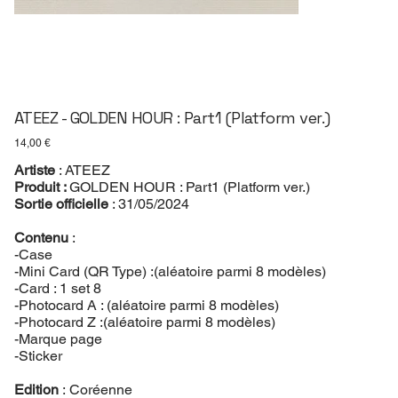
ATEEZ - GOLDEN HOUR : Part1 (Platform ver.)
Prix
14,00 €
Artiste
: ATEEZ
Produit :
GOLDEN HOUR : Part1 (Platform ver.)
Sortie officielle
: 31/05/2024
Contenu
:
-Case
-Mini Card (QR Type) :(aléatoire parmi 8 modèles)
-Card : 1 set 8
-Photocard A : (aléatoire parmi 8 modèles)
-Photocard Z :(aléatoire parmi 8 modèles)
-Marque page
-Sticker
Edition
: Coréenne