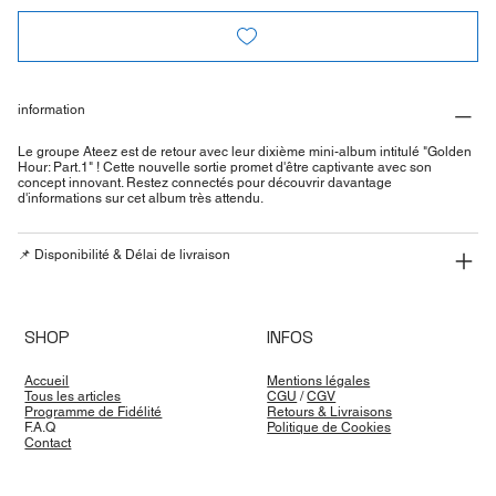
information
Le groupe Ateez est de retour avec leur dixième mini-album intitulé "Golden
Hour: Part.1" ! Cette nouvelle sortie promet d'être captivante avec son
concept innovant. Restez connectés pour découvrir davantage
d'informations sur cet album très attendu.
📌 Disponibilité & Délai de livraison
SHOP
INFOS
Accueil
Mentions légales
Tous les articles
CGU
/
CGV
Programme de Fidélité
Retours & Livraisons
F.A.Q
Politique de Cookies
Contact