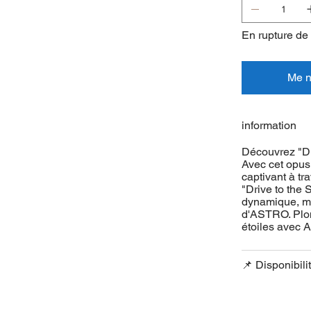
En rupture de
Me no
information
Découvrez "Dr
Avec cet opu
captivant à tr
"Drive to the
dynamique, met
d'ASTRO. Plon
étoiles avec
📌 Disponibili