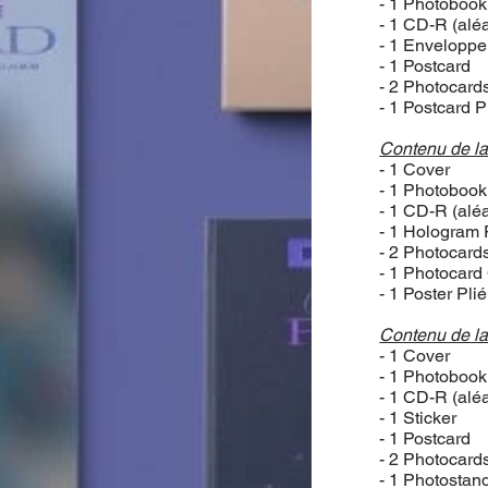
- 1 Photobook
- 1 CD-R (alé
- 1 Enveloppe
- 1 Postcard
- 2 Photocard
- 1 Postcard P
Contenu de la 
- 1 Cover
- 1 Photobook
- 1 CD-R (alé
- 1 Hologram
- 2 Photocard
- 1 Photocar
- 1 Poster Pli
Contenu de la
- 1 Cover
- 1 Photobook
- 1 CD-R (alé
- 1 Sticker
- 1 Postcard
- 2 Photocard
- 1 Photostan