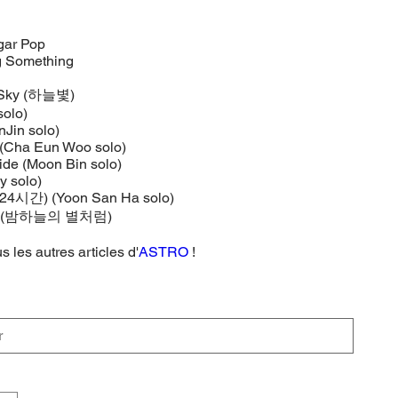
gar Pop
g Something
e Sky (하늘볓)
solo)
inJin solo)
e (Cha Eun Woo solo)
Ride (Moon Bin solo)
y solo)
 (24시간) (Yoon San Ha solo)
ars (밤하늘의 별처럼)
 les autres articles d'
ASTRO
!