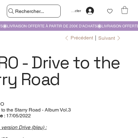
Rechercher...
Se connecter
Précédent
Suivant
O - Drive to the
rry Road
RO
e to the Starry Road - Album Vol.3
le
: 17/05/2022
version Drive (bleu) :