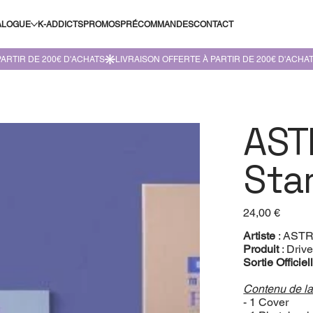
ALOGUE
K-ADDICTS
PROMOS
PRÉCOMMANDES
CONTACT
ASTR
Sta
Prix
24,00 €
Artiste
: AST
Produit
: Driv
Sortie Officiel
Contenu de la 
- 1 Cover