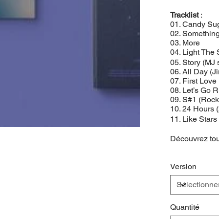
Tracklist
:
01. Candy Su
02. Somethin
03. More
04. Light Th
05. Story (MJ 
06. All Day (J
07. First Lov
08. Let’s Go 
09. S#1 (Rock
10. 24 Hours
11. Like St
Découvrez tous
Version
Quantité