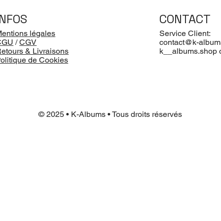
INFOS
CONTACT
entions légales
Service Client:
CGU
/
CGV
contact@k-album
etours & Livraisons
k__albums.shop 
olitique de Cookies
© 2025 • K-Albums • Tous droits réservés