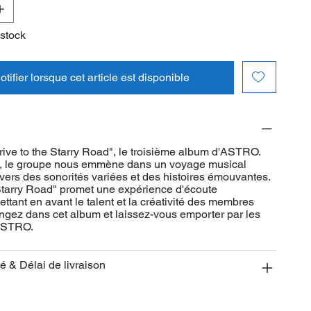
 stock
tifier lorsque cet article est disponible
ive to the Starry Road", le troisième album d'ASTRO.
s, le groupe nous emmène dans un voyage musical
avers des sonorités variées et des histoires émouvantes.
 Starry Road" promet une expérience d'écoute
tant en avant le talent et la créativité des membres
gez dans cet album et laissez-vous emporter par les
 ASTRO.
té & Délai de livraison