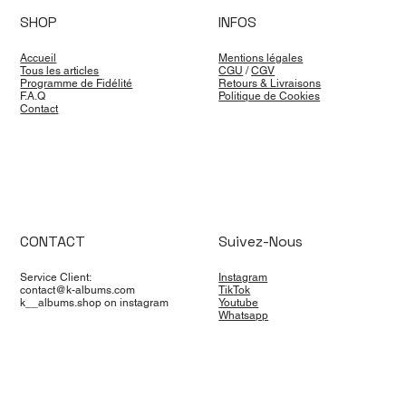
SHOP
INFOS
Accueil
Mentions légales
Tous les articles
CGU
/
CGV
Programme de Fidélité
Retours & Livraisons
F.A.Q
Politique de Cookies
Contact
CONTACT
Suivez-Nous
Service Client:
Instagram
contact@k-albums.com
TikTok
k__albums.shop on instagram
Youtube
Whatsapp