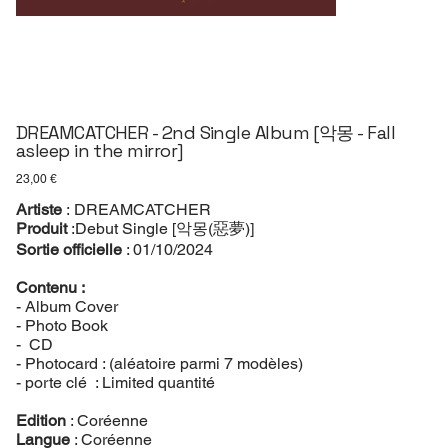
DREAMCATCHER - 2nd Single Album [악몽 - Fall
asleep in the mirror]
Prix
23,00 €
Artiste
: DREAMCATCHER
Produit
:Debut Single [악몽(惡夢)]
Sortie officielle
: 01/10/2024
Contenu :
- Album Cover
- Photo Book
- CD
- Photocard : (aléatoire parmi 7 modèles)
- porte clé : Limited quantité
Edition
: Coréenne
Langue
: Coréenne