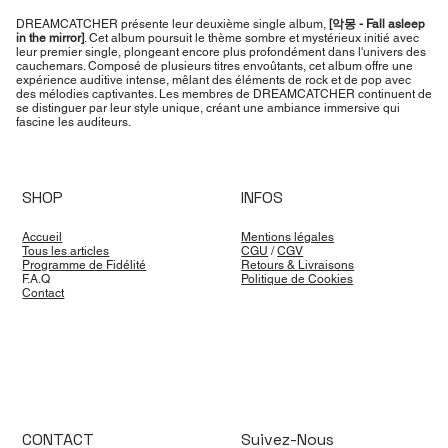
DREAMCATCHER présente leur deuxième single album,
[악몽 - Fall asleep
in the mirror]
. Cet album poursuit le thème sombre et mystérieux initié avec
leur premier single, plongeant encore plus profondément dans l'univers des
cauchemars. Composé de plusieurs titres envoûtants, cet album offre une
expérience auditive intense, mêlant des éléments de rock et de pop avec
des mélodies captivantes. Les membres de DREAMCATCHER continuent de
se distinguer par leur style unique, créant une ambiance immersive qui
fascine les auditeurs.
SHOP
INFOS
Accueil
Mentions légales
Tous les articles
CGU
/
CGV
Programme de Fidélité
Retours & Livraisons
F.A.Q
Politique de Cookies
Contact
CONTACT
Suivez-Nous